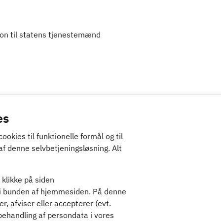
on til statens tjenestemænd
es
ies til funktionelle formål og til
af denne selvbetjeningsløsning. Alt
Kontakt
 klikke på siden
 i bunden af hjemmesiden. På denne
(+45) 70 12 32 00
, afviser eller accepterer (evt.
Digital post til Tjenesteman
ehandling af persondata i vores