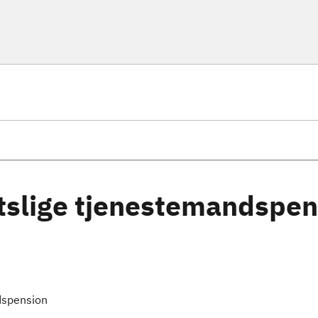
atslige tjenestemandspe
ndspension