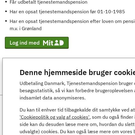
Får udbetalt tjenestemandspension
Har en opsat tjenestemandspension før 01-10-1985
Har en opsat tjenestemandspension efter loven om pensi
m.v. i Grønland
Log ind med
Denne hjemmeside bruger cooki
Udbetaling Danmark, Tjenestemandspension bruger cook
besøgsstatistik, så vi kan forbedre brugeroplevelsen 
indsamlet data anonymiseres.
Ansvarlig myndighed
Du kan til enhver tid tilbagekalde dit samtykke ved at
'Cookiepolitik og valg af cookies'
, som du også finder
Udbetaling Danmark, Tjenestemandspension
side kan du desuden læse mere om, hvordan du sletter
Kongens Vænge 8
udvalgte) cookies. Du kan også læse mere om vores b
3400 Hillerød