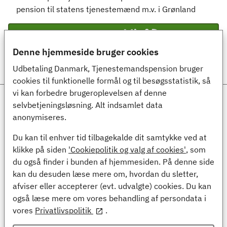
pension til statens tjenestemænd m.v. i Grønland
Log ind med
Denne hjemmeside bruger cookies
Udbetaling Danmark, Tjenestemandspension bruger
cookies til funktionelle formål og til besøgsstatistik, så
vi kan forbedre brugeroplevelsen af denne
Ansvarlig myndighed
selvbetjeningsløsning. Alt indsamlet data
anonymiseres.
Udbetaling Danmark, Tjenestemandspension
Kongens Vænge 8
Du kan til enhver tid tilbagekalde dit samtykke ved at
3400 Hillerød
klikke på siden
'Cookiepolitik og valg af cookies'
, som
du også finder i bunden af hjemmesiden. På denne side
Kontakt
kan du desuden læse mere om, hvordan du sletter,
afviser eller accepterer (evt. udvalgte) cookies. Du kan
(+45) 70 12 32 00
også læse mere om vores behandling af persondata i
Digital post til Tjenestemandspension
vores
Privatlivspolitik
.
Webtilgængelighed og cookies