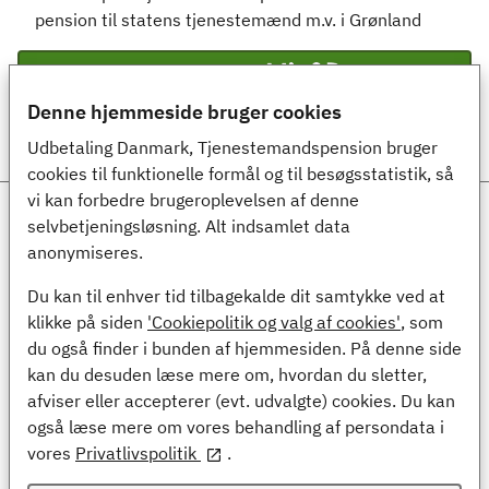
pension til statens tjenestemænd m.v. i Grønland
Log ind med
Denne hjemmeside bruger cookies
Udbetaling Danmark, Tjenestemandspension bruger
cookies til funktionelle formål og til besøgsstatistik, så
vi kan forbedre brugeroplevelsen af denne
Ansvarlig myndighed
selvbetjeningsløsning. Alt indsamlet data
anonymiseres.
Udbetaling Danmark, Tjenestemandspension
Kongens Vænge 8
Du kan til enhver tid tilbagekalde dit samtykke ved at
3400 Hillerød
klikke på siden
'Cookiepolitik og valg af cookies'
, som
du også finder i bunden af hjemmesiden. På denne side
Kontakt
kan du desuden læse mere om, hvordan du sletter,
afviser eller accepterer (evt. udvalgte) cookies. Du kan
(+45) 70 12 32 00
også læse mere om vores behandling af persondata i
Digital post til Tjenestemandspension
vores
Privatlivspolitik
.
Webtilgængelighed og cookies