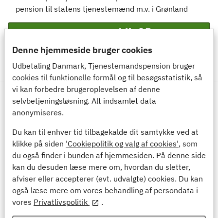
pension til statens tjenestemænd m.v. i Grønland
Log ind med
Denne hjemmeside bruger cookies
Udbetaling Danmark, Tjenestemandspension bruger
cookies til funktionelle formål og til besøgsstatistik, så
vi kan forbedre brugeroplevelsen af denne
Ansvarlig myndighed
selvbetjeningsløsning. Alt indsamlet data
anonymiseres.
Udbetaling Danmark, Tjenestemandspension
Kongens Vænge 8
Du kan til enhver tid tilbagekalde dit samtykke ved at
3400 Hillerød
klikke på siden
'Cookiepolitik og valg af cookies'
, som
du også finder i bunden af hjemmesiden. På denne side
Kontakt
kan du desuden læse mere om, hvordan du sletter,
afviser eller accepterer (evt. udvalgte) cookies. Du kan
(+45) 70 12 32 00
også læse mere om vores behandling af persondata i
Digital post til Tjenestemandspension
vores
Privatlivspolitik
.
Webtilgængelighed og cookies